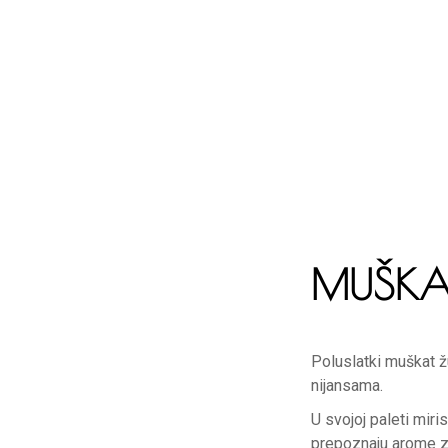
MUŠKAT
Poluslatki muškat ž
nijansama.
U svojoj paleti mir
prepoznaju arome zr