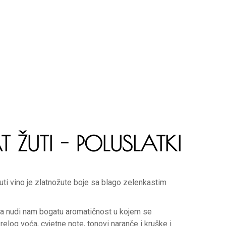
 ŽUTI - POLUSLATKI
uti vino je zlatnožute boje sa blago zelenkastim
isa nudi nam bogatu aromatičnost u kojem se
elog voća, cvjetne note, tonovi naranče i kruške i