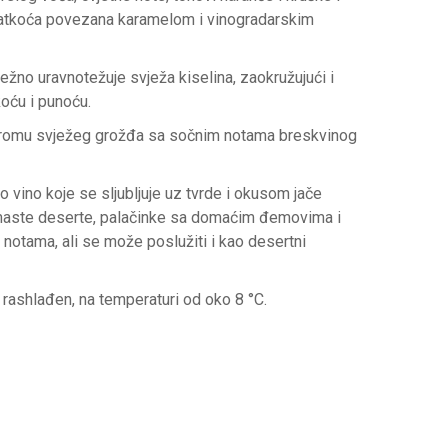
atkoća povezana karamelom i vinogradarskim
ežno uravnotežuje svježa kiselina, zaokružujući i
oću i punoću.
romu svježeg grožđa sa sočnim notama breskvinog
 vino koje se sljubljuje uz tvrde i okusom jače
emaste deserte, palačinke sa domaćim đemovima i
 notama, ali se može poslužiti i kao desertni
rashlađen, na temperaturi od oko 8 °C.