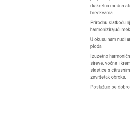
diskretna medna sl
breskvama.
Prirodnu slatkoću nj
harmonizirajući mek
U okusu nam nudi a
ploda.
Izuzetno harmonično
sireve, voćne i kr
slastice s citrusnim
završetak obroka.
Poslužuje se dobro 